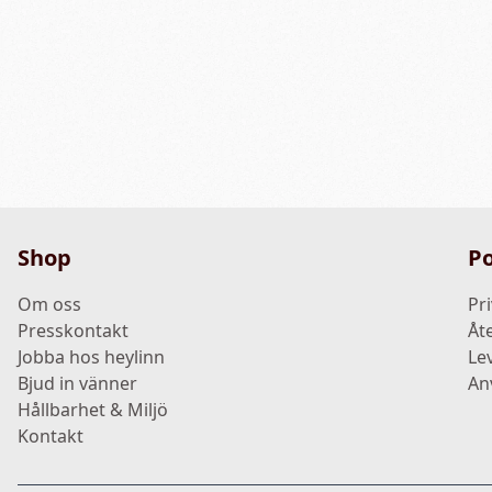
Shop
Po
Om oss
Pri
Presskontakt
Åt
Jobba hos heylinn
Le
Bjud in vänner
An
Hållbarhet & Miljö
Kontakt