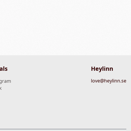
als
Heylinn
love@heylinn.se
agram
k