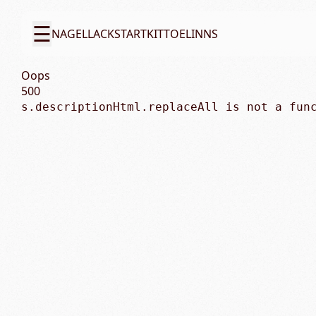
☰
NAGELLACK
STARTKIT
TOELINNS
Oops
500
s.descriptionHtml.replaceAll is not a fun