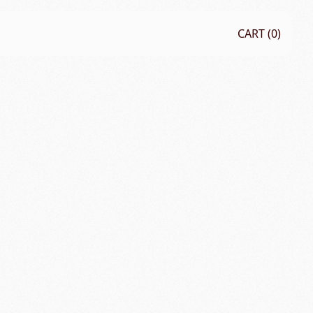
CART (
0
)