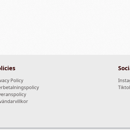
licies
Soci
vacy Policy
Inst
erbetalningspolicy
Tikto
veranspolicy
vändarvillkor