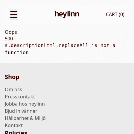
☰
CART (
0
)
Oops
500
s.descriptionHtml.replaceAll is not a 
function
Shop
Om oss
Presskontakt
Jobba hos heylinn
Bjud in vänner
Hållbarhet & Miljö
Kontakt
Policies