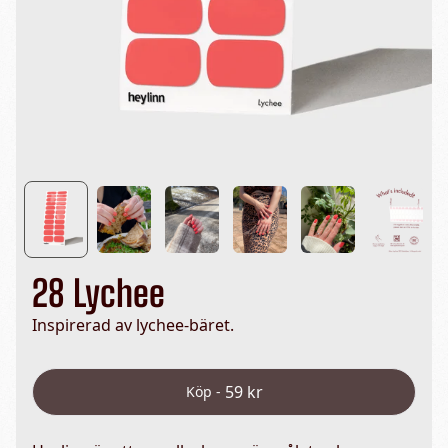
28 Lychee
Inspirerad av lychee-bäret.
59 kr
Köp -