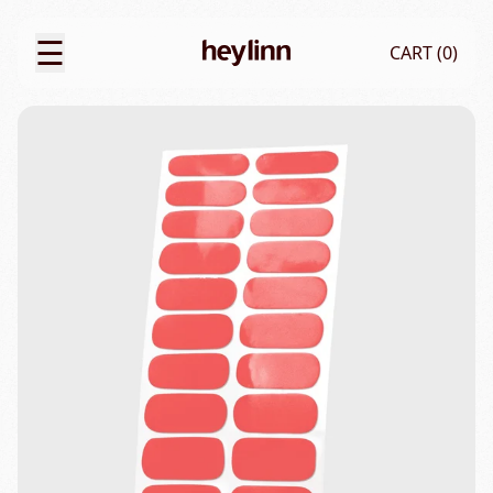
☰
CART (
0
)