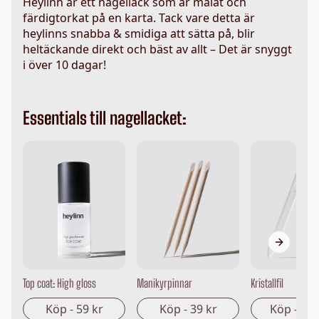
Heylinn är ett nagellack som är målat och
färdigtorkat på en karta. Tack vare detta är
heylinns snabba & smidiga att sätta på, blir
heltäckande direkt och bäst av allt – Det är snyggt
i över 10 dagar!
Essentials till nagellacket:
Next sli
Top coat: High gloss
Manikyrpinnar
Kristallfil
Köp -
59 kr
Köp -
39 kr
Köp -
149