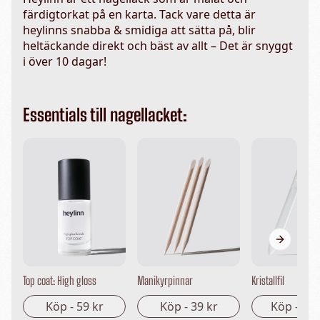
färdigtorkat på en karta. Tack vare detta är
heylinns snabba & smidiga att sätta på, blir
heltäckande direkt och bäst av allt – Det är snyggt
i över 10 dagar!
Essentials till nagellacket:
Next sli
Top coat: High gloss
Manikyrpinnar
Kristallfil
Köp -
59 kr
Köp -
39 kr
Köp -
149