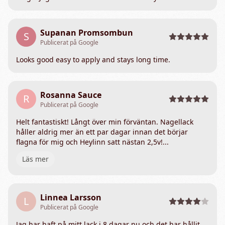
Supanan Promsombun
S
Publicerat på Google
Looks good easy to apply and stays long time.
Rosanna Sauce
R
Publicerat på Google
Helt fantastiskt! Långt över min förväntan. Nagellack
håller aldrig mer än ett par dagar innan det börjar
flagna för mig och Heylinn satt nästan 2,5v!...
Läs mer
Linnea Larsson
L
Publicerat på Google
Jag har haft på mitt lack i 8 dagar nu och det har hållit