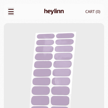
☰
CART (
0
)