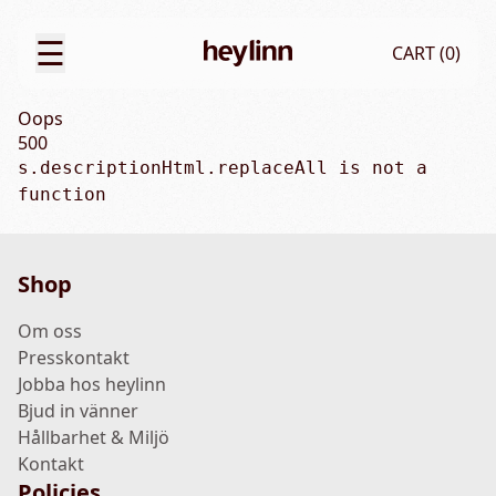
☰
CART (
0
)
Oops
500
s.descriptionHtml.replaceAll is not a 
function
Shop
Om oss
Presskontakt
Jobba hos heylinn
Bjud in vänner
Hållbarhet & Miljö
Kontakt
Policies