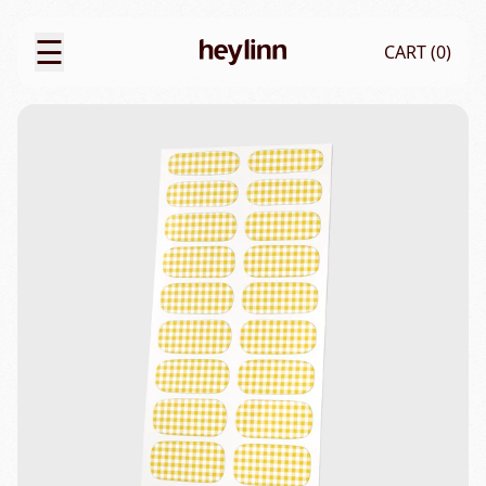
☰
CART (
0
)