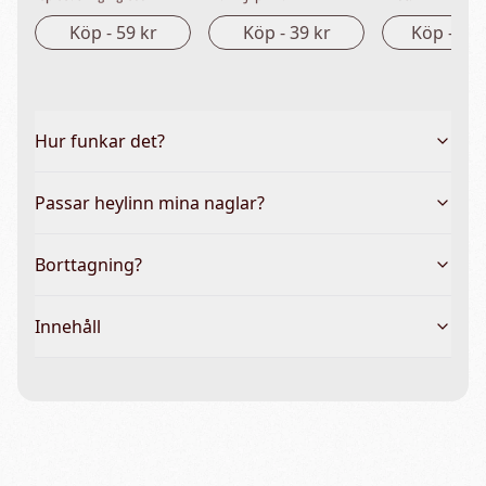
Köp -
59 kr
Köp -
39 kr
Köp -
149
Hur funkar det?
Passar heylinn mina naglar?
Borttagning?
Innehåll
Vanliga frågor & hela guiden