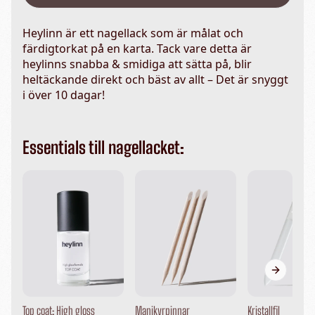
Heylinn är ett nagellack som är målat och
färdigtorkat på en karta. Tack vare detta är
heylinns snabba & smidiga att sätta på, blir
heltäckande direkt och bäst av allt – Det är snyggt
i över 10 dagar!
Essentials till nagellacket:
Next sli
Top coat: High gloss
Manikyrpinnar
Kristallfil