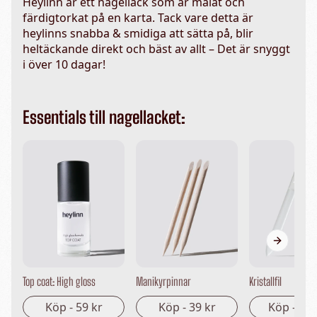
Heylinn är ett nagellack som är målat och
färdigtorkat på en karta. Tack vare detta är
heylinns snabba & smidiga att sätta på, blir
heltäckande direkt och bäst av allt – Det är snyggt
i över 10 dagar!
Essentials till nagellacket:
Next sli
Top coat: High gloss
Manikyrpinnar
Kristallfil
Köp -
59 kr
Köp -
39 kr
Köp -
149