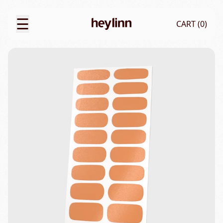
☰
CART (
0
)