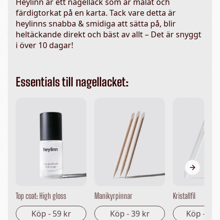
Heylinn är ett nagellack som är målat och
färdigtorkat på en karta. Tack vare detta är
heylinns snabba & smidiga att sätta på, blir
heltäckande direkt och bäst av allt – Det är snyggt
i över 10 dagar!
Essentials till nagellacket:
Next sli
Top coat: High gloss
Manikyrpinnar
Kristallfil
Köp -
59 kr
Köp -
39 kr
Köp -
149