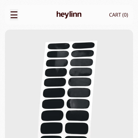
☰
CART (
0
)