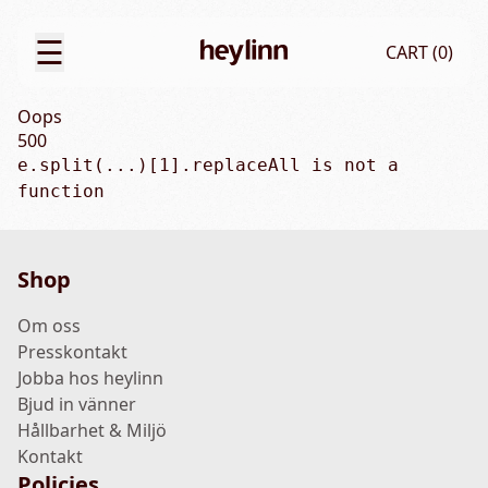
☰
CART (
0
)
Oops
500
e.split(...)[1].replaceAll is not a 
function
Shop
Om oss
Presskontakt
Jobba hos heylinn
Bjud in vänner
Hållbarhet & Miljö
Kontakt
Policies