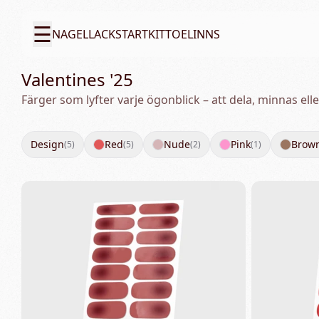
☰
NAGELLACK
STARTKIT
TOELINNS
Valentines '25
Färger som lyfter varje ögonblick – att dela, minnas ell
Design
Red
Nude
Pink
Brow
(
5
)
(
5
)
(
2
)
(
1
)