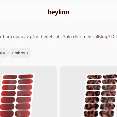
er bara njuta av på ditt eget sätt. Solo eller med sällskap?
n
Ombre
(
3
)
(
1
)