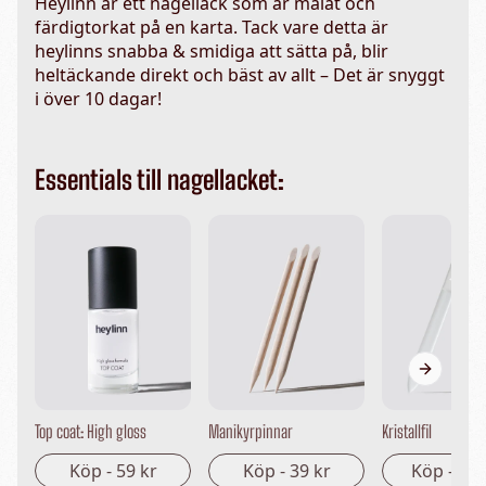
Heylinn är ett nagellack som är målat och
färdigtorkat på en karta. Tack vare detta är
heylinns snabba & smidiga att sätta på, blir
heltäckande direkt och bäst av allt – Det är snyggt
i över 10 dagar!
Essentials till nagellacket:
Next sli
Top coat: High gloss
Manikyrpinnar
Kristallfil
Köp -
59 kr
Köp -
39 kr
Köp -
149