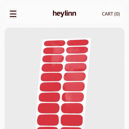
☰
CART (
0
)