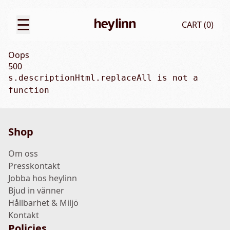
☰
CART (
0
)
Oops
500
s.descriptionHtml.replaceAll is not a 
function
Shop
Om oss
Presskontakt
Jobba hos heylinn
Bjud in vänner
Hållbarhet & Miljö
Kontakt
Policies