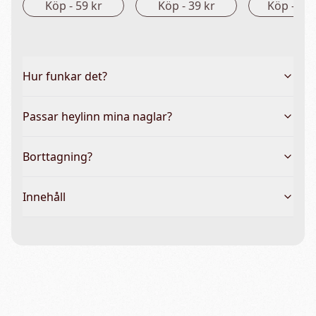
Köp -
59 kr
Köp -
39 kr
Köp -
149
Hur funkar det?
Passar heylinn mina naglar?
Borttagning?
Innehåll
Vanliga frågor & hela guiden