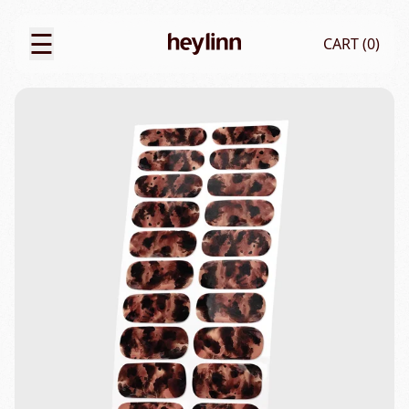
☰
CART (
0
)