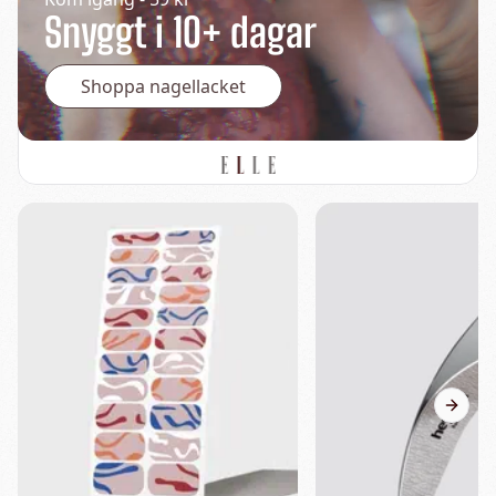
Snyggt i 10+ dagar
Shoppa nagellacket
Next s