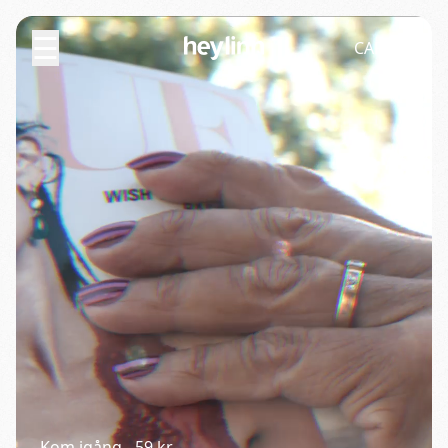
☰
CART (
0
)
Kom igång - 59 kr