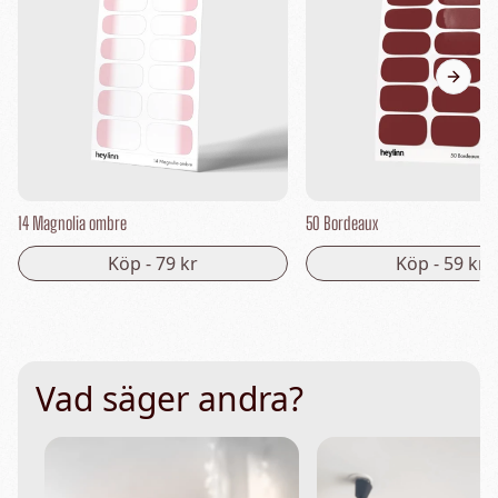
Next s
14 Magnolia ombre
50 Bordeaux
Köp -
79 kr
Köp -
59 kr
Vad säger andra?