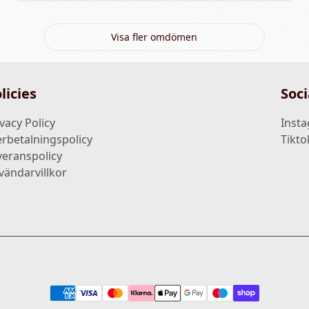
Visa fler omdömen
licies
Soci
vacy Policy
Inst
erbetalningspolicy
Tikto
veranspolicy
vändarvillkor