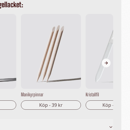
gellacket:
Next slide
Manikyrpinnar
Kristallfil
Köp -
39 kr
Köp -
149 kr