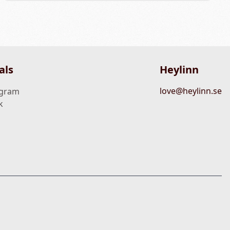
als
Heylinn
love@heylinn.se
agram
k