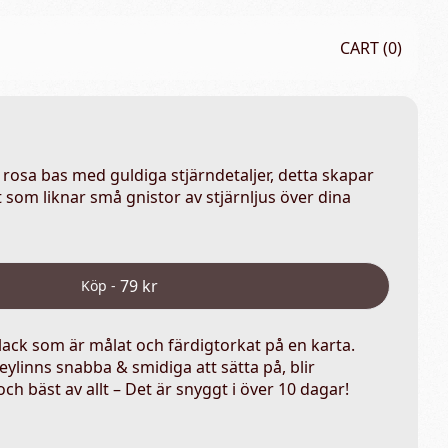
CART (
0
)
 rosa bas med guldiga stjärndetaljer, detta skapar
 som liknar små gnistor av stjärnljus över dina
79 kr
Köp -
llack som är målat och färdigtorkat på en karta.
eylinns snabba & smidiga att sätta på, blir
ch bäst av allt – Det är snyggt i över 10 dagar!