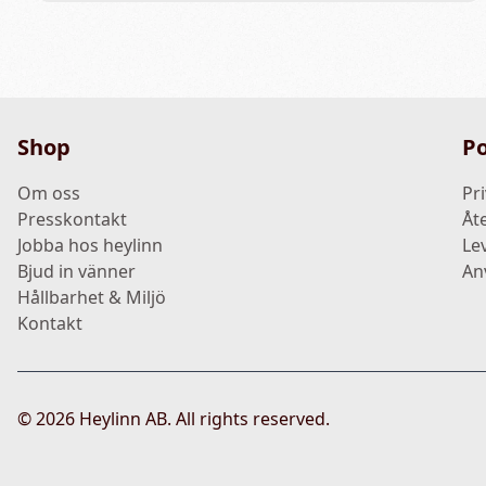
Shop
Po
Om oss
Pri
Presskontakt
Åt
Jobba hos heylinn
Le
Bjud in vänner
An
Hållbarhet & Miljö
Kontakt
©
2026
Heylinn AB. All rights reserved.