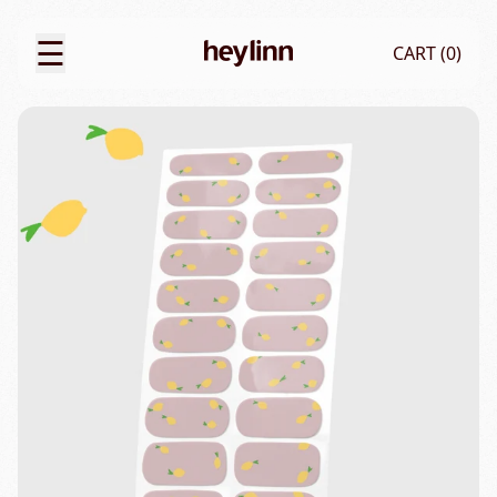
☰
CART (
0
)