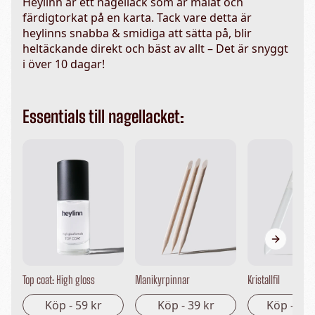
Heylinn är ett nagellack som är målat och
färdigtorkat på en karta. Tack vare detta är
heylinns snabba & smidiga att sätta på, blir
heltäckande direkt och bäst av allt – Det är snyggt
i över 10 dagar!
Essentials till nagellacket:
Next sli
Top coat: High gloss
Manikyrpinnar
Kristallfil
Köp -
59 kr
Köp -
39 kr
Köp -
149