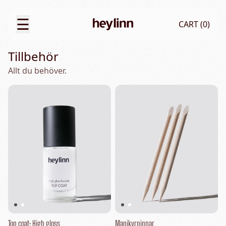
☰
CART (
0
)
Tillbehör
Allt du behöver.
Top coat: High gloss
Manikyrpinnar